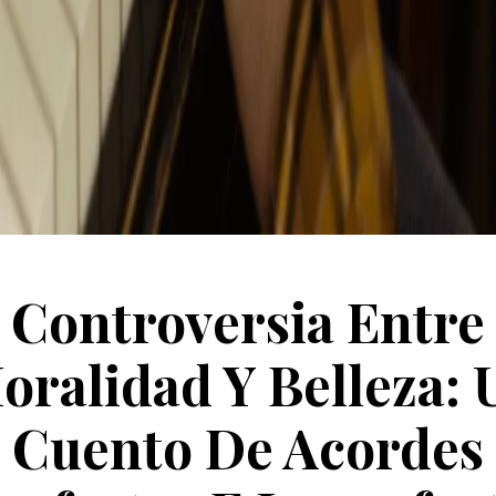
Controversia Entre
oralidad Y Belleza: 
Cuento De Acordes