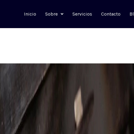
Inicio
Sobre
Servicios
Contacto
B