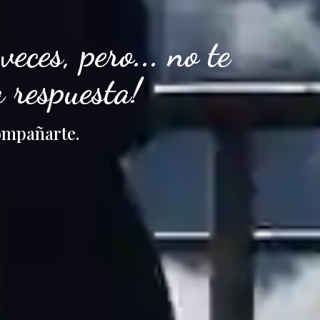
ces, pero... no te
 respuesta!
compañarte.