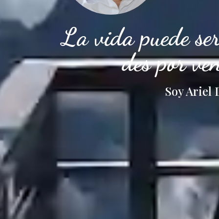
La vida puede ser
des por ve
Soy Ariel 